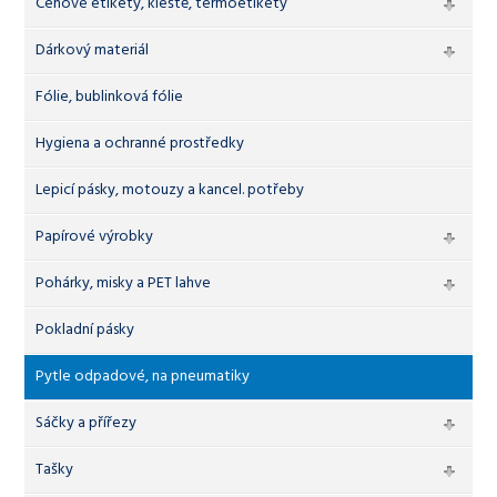
Cenové etikety, kleště, termoetikety
Dárkový materiál
Fólie, bublinková fólie
Hygiena a ochranné prostředky
Lepicí pásky, motouzy a kancel. potřeby
Papírové výrobky
Pohárky, misky a PET lahve
Pokladní pásky
Pytle odpadové, na pneumatiky
Sáčky a přířezy
Tašky