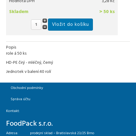
Hodnota DPH
3,28 Kč
Skladem
> 50 ks
Popis
role á 50 ks
HD-PE čirý - mléčný, černý
Jednotek v balení:40 rolí
Obchodní podmínky
Správa účtu
Kontakt:
FoodPack s.r.o.
Adresa:
prodejní sklad – Bratislavská 23/25 Brno